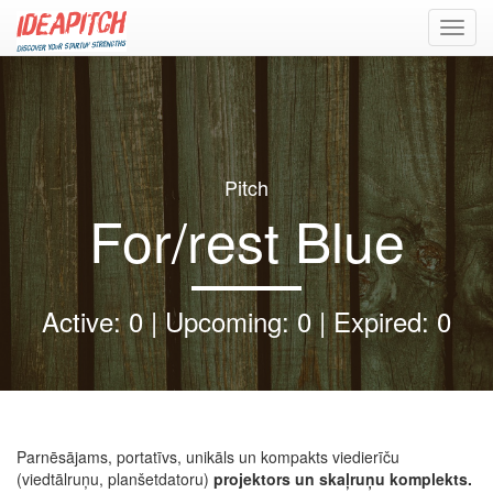
Toggl
navig
Pitch
For/rest Blue
Active: 0 | Upcoming: 0 | Expired: 0
Parnēsājams, portatīvs, unikāls un kompakts viedierīču
(viedtālruņu, planšetdatoru)
projektors un skaļruņu komplekts.