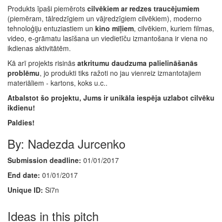
Produkts īpaši piemērots
cilvēkiem ar redzes traucējumiem
(piemēram, tālredzīgiem un vājredzīgiem cilvēkiem), moderno
tehnoloģiju entuziastiem un
kino mīļiem
, cilvēkiem, kuriem filmas,
video, e-grāmatu lasīšana un viedietīču izmantošana ir viena no
ikdienas aktivitātēm.
Kā arī projekts risinās
atkritumu daudzuma palielināšanās
problēmu
, jo produkti tiks ražoti no jau vienreiz izmantotajiem
materiāliem - kartons, koks u.c..
Atbalstot šo projektu, Jums ir unikāla iespēja uzlabot cilvēku
ikdienu!
Paldies!
By: Nadezda Jurcenko
Submission deadline:
01/01/2017
End date:
01/01/2017
Unique ID:
Si7n
Ideas in this pitch